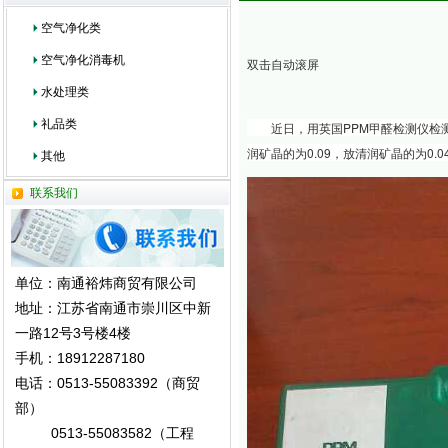
空气净化类
空气净化消毒机
双击自动滚屏
水处理类
礼品类
英国PPM甲醛检测仪检
近日，用
润矿晶的为0.09，放清润矿晶的为0.
其他
联系我们
单位：南通裕炜商贸有限公司
地址：江苏省南通市崇川区中新
一路12号3号楼4楼
手机：18912287180
电话：0513-55083392（商贸
部）
0513-55083582（工程